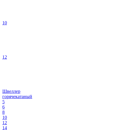
10
12
Швеллер
горячекатаный
5
6
8
10
12
14