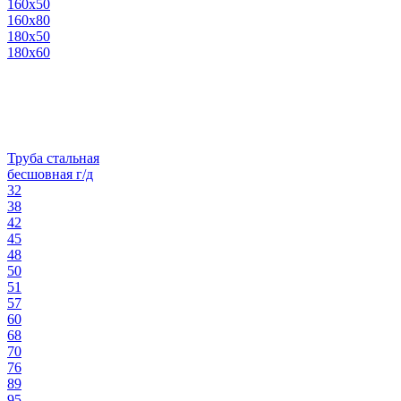
160х50
160х80
180х50
180х60
Труба стальная
бесшовная г/д
32
38
42
45
48
50
51
57
60
68
70
76
89
95