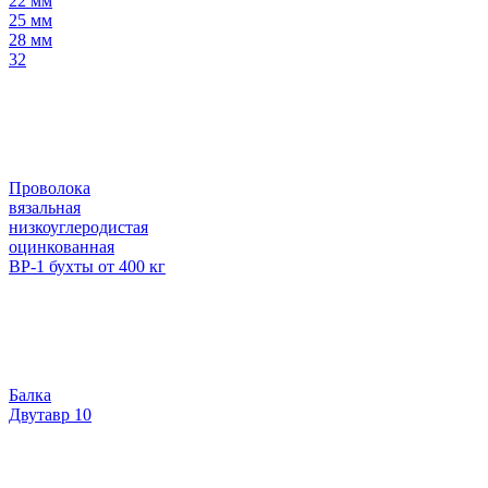
22 мм
25 мм
28 мм
32
Проволока
вязальная
низкоуглеродистая
оцинкованная
ВР-1 бухты от 400 кг
Балка
Двутавр 10