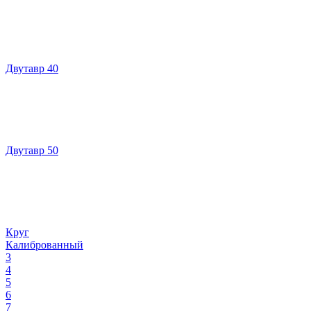
Двутавр 40
Двутавр 50
Круг
Калиброванный
3
4
5
6
7