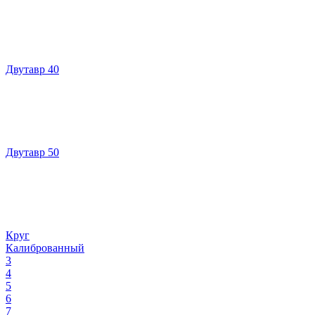
Двутавр 40
Двутавр 50
Круг
Калиброванный
3
4
5
6
7