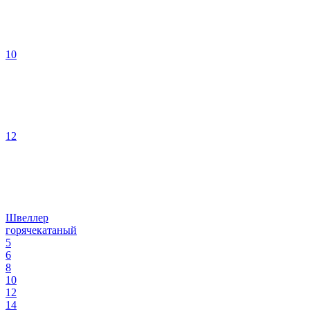
10
12
Швеллер
горячекатаный
5
6
8
10
12
14