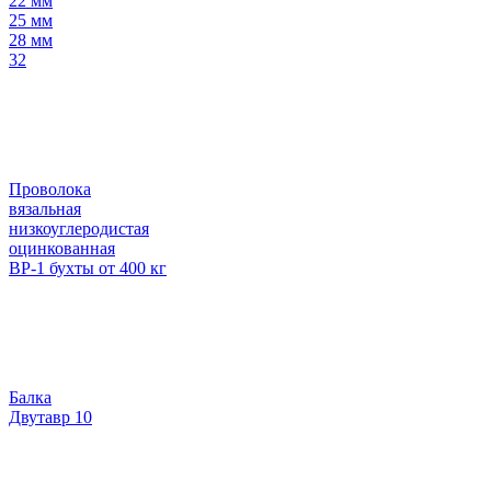
22 мм
25 мм
28 мм
32
Проволока
вязальная
низкоуглеродистая
оцинкованная
ВР-1 бухты от 400 кг
Балка
Двутавр 10