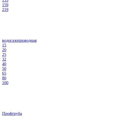
133
159
219
водогазопроводная
15
20
25
32
40
50
65
80
100
Профтруба