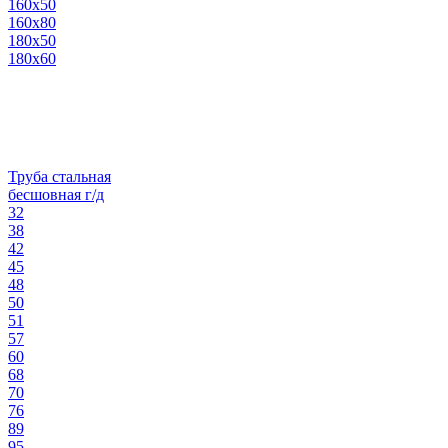
160х50
160х80
180х50
180х60
Труба стальная
бесшовная г/д
32
38
42
45
48
50
51
57
60
68
70
76
89
95