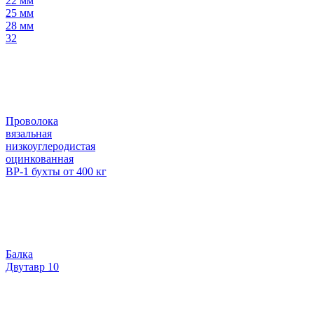
22 мм
25 мм
28 мм
32
Проволока
вязальная
низкоуглеродистая
оцинкованная
ВР-1 бухты от 400 кг
Балка
Двутавр 10