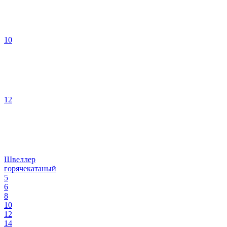
10
12
Швеллер
горячекатаный
5
6
8
10
12
14