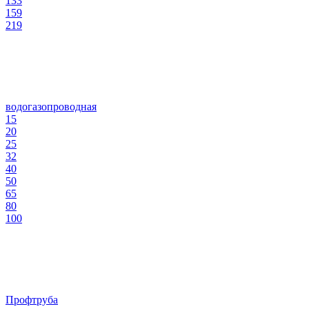
133
159
219
водогазопроводная
15
20
25
32
40
50
65
80
100
Профтруба