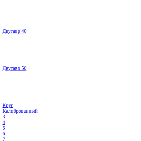
Двутавр 40
Двутавр 50
Круг
Калиброванный
3
4
5
6
7