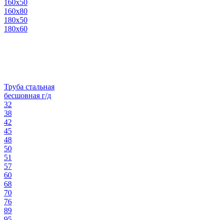
160х50
160х80
180х50
180х60
Труба стальная
бесшовная г/д
32
38
42
45
48
50
51
57
60
68
70
76
89
95