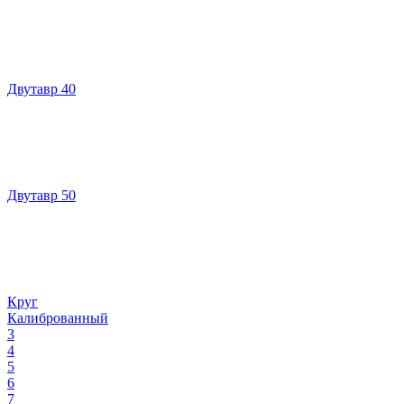
Двутавр 40
Двутавр 50
Круг
Калиброванный
3
4
5
6
7