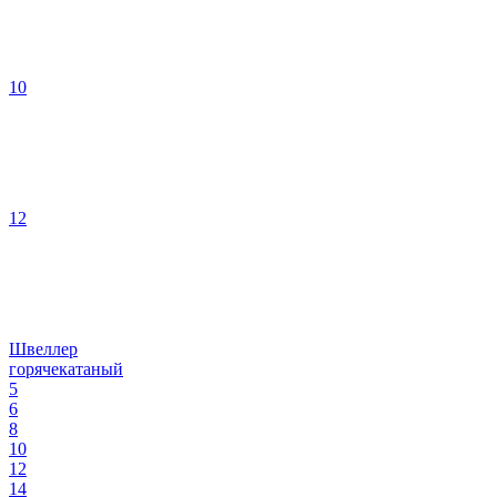
10
12
Швеллер
горячекатаный
5
6
8
10
12
14