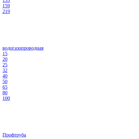
133
159
219
водогазопроводная
15
20
25
32
40
50
65
80
100
Профтруба