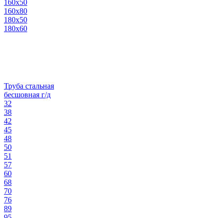
160х50
160х80
180х50
180х60
Труба стальная
бесшовная г/д
32
38
42
45
48
50
51
57
60
68
70
76
89
95