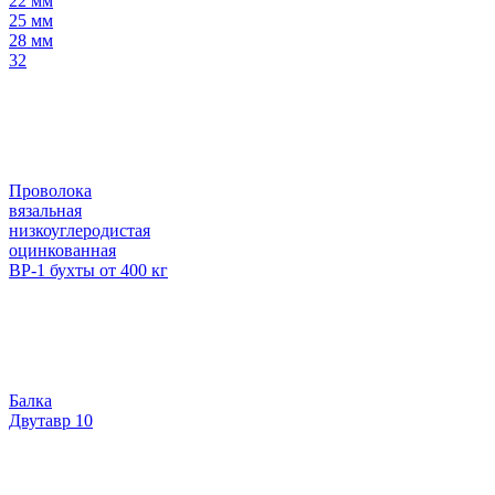
22 мм
25 мм
28 мм
32
Проволока
вязальная
низкоуглеродистая
оцинкованная
ВР-1 бухты от 400 кг
Балка
Двутавр 10