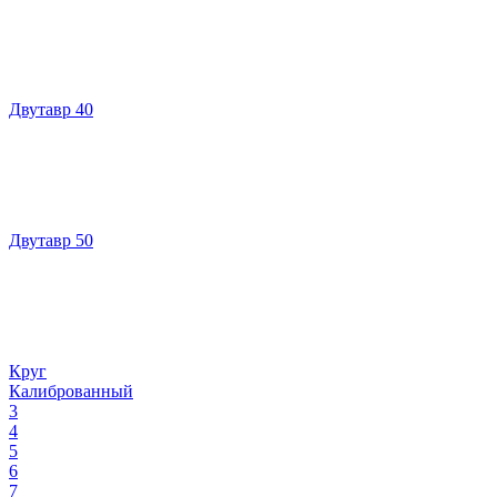
Двутавр 40
Двутавр 50
Круг
Калиброванный
3
4
5
6
7