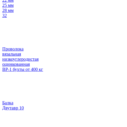
22 мм
25 мм
28 мм
32
Проволока
вязальная
низкоуглеродистая
оцинкованная
ВР-1 бухты от 400 кг
Балка
Двутавр 10