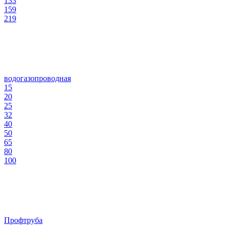
133
159
219
водогазопроводная
15
20
25
32
40
50
65
80
100
Профтруба