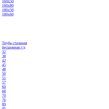
160х50
160х80
180х50
180х60
Труба стальная
бесшовная г/д
32
38
42
45
48
50
51
57
60
68
70
76
89
95