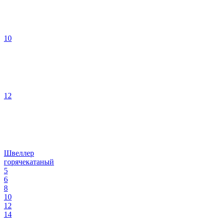
10
12
Швеллер
горячекатаный
5
6
8
10
12
14