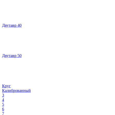
Двутавр 40
Двутавр 50
Круг
Калиброванный
3
4
5
6
7