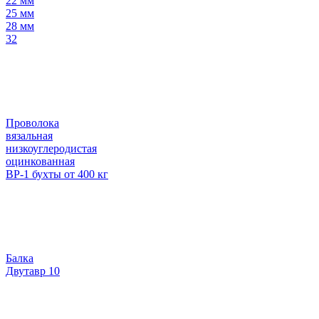
22 мм
25 мм
28 мм
32
Проволока
вязальная
низкоуглеродистая
оцинкованная
ВР-1 бухты от 400 кг
Балка
Двутавр 10