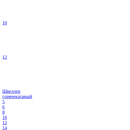
10
12
Швеллер
горячекатаный
5
6
8
10
12
14