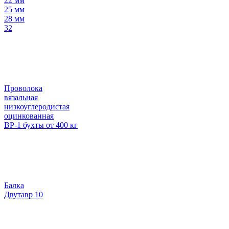
22 мм
25 мм
28 мм
32
Проволока
вязальная
низкоуглеродистая
оцинкованная
ВР-1 бухты от 400 кг
Балка
Двутавр 10