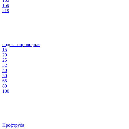
133
159
219
водогазопроводная
15
20
25
32
40
50
65
80
100
Профтруба