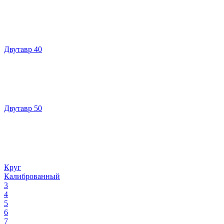
Двутавр 40
Двутавр 50
Круг
Калиброванный
3
4
5
6
7