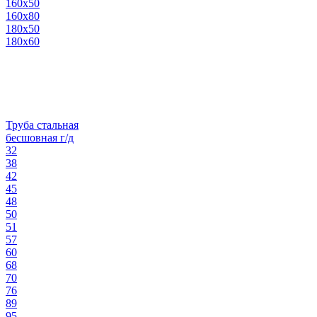
160х50
160х80
180х50
180х60
Труба стальная
бесшовная г/д
32
38
42
45
48
50
51
57
60
68
70
76
89
95