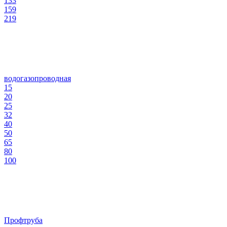
133
159
219
водогазопроводная
15
20
25
32
40
50
65
80
100
Профтруба