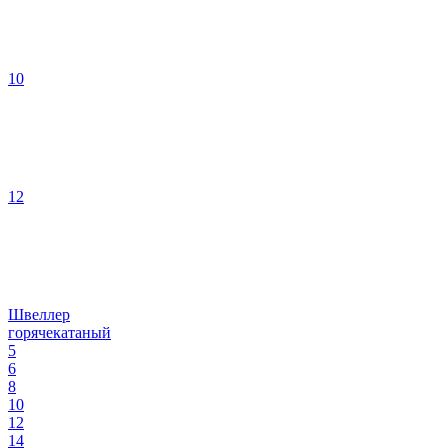
10
12
Швеллер
горячекатаный
5
6
8
10
12
14