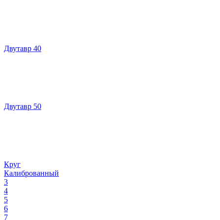
Двутавр 40
Двутавр 50
Круг
Калиброванный
3
4
5
6
7