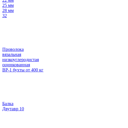
22 мм
25 мм
28 мм
32
Проволока
вязальная
низкоуглеродистая
оцинкованная
ВР-1 бухты от 400 кг
Балка
Двутавр 10