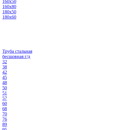
160х50
160х80
180х50
180х60
Труба стальная
бесшовная г/д
32
38
42
45
48
50
51
57
60
68
70
76
89
95