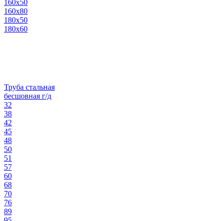
160х50
160х80
180х50
180х60
Труба стальная
бесшовная г/д
32
38
42
45
48
50
51
57
60
68
70
76
89
95