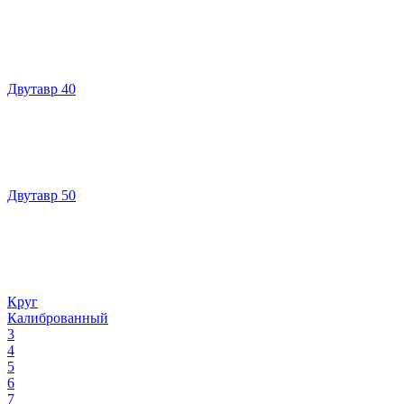
Двутавр 40
Двутавр 50
Круг
Калиброванный
3
4
5
6
7