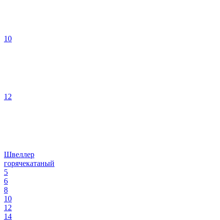
10
12
Швеллер
горячекатаный
5
6
8
10
12
14