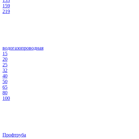
133
159
219
водогазопроводная
15
20
25
32
40
50
65
80
100
Профтруба