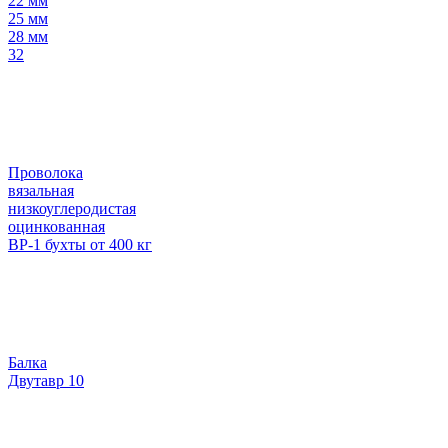
22 мм
25 мм
28 мм
32
Проволока
вязальная
низкоуглеродистая
оцинкованная
ВР-1 бухты от 400 кг
Балка
Двутавр 10