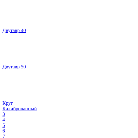
Двутавр 40
Двутавр 50
Круг
Калиброванный
3
4
5
6
7