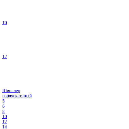
10
12
Швеллер
горячекатаный
5
6
8
10
12
14