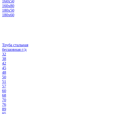
160х50
160х80
180х50
180х60
Труба стальная
бесшовная г/д
32
38
42
45
48
50
51
57
60
68
70
76
89
95