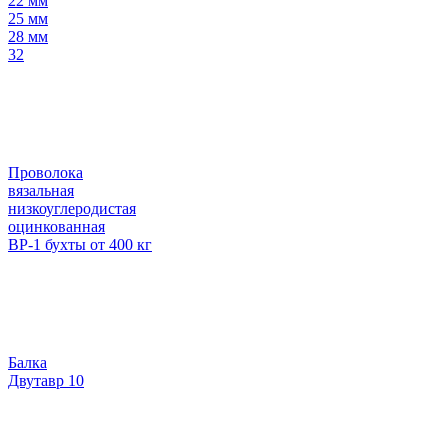
22 мм
25 мм
28 мм
32
Проволока
вязальная
низкоуглеродистая
оцинкованная
ВР-1 бухты от 400 кг
Балка
Двутавр 10