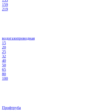
133
159
219
водогазопроводная
15
20
25
32
40
50
65
80
100
Профтруба