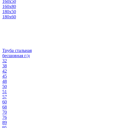
160х50
160х80
180х50
180х60
Труба стальная
бесшовная г/д
32
38
42
45
48
50
51
57
60
68
70
76
89
95