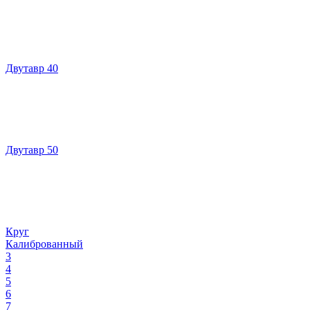
Двутавр 40
Двутавр 50
Круг
Калиброванный
3
4
5
6
7