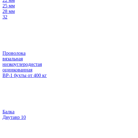
22 мм
25 мм
28 мм
32
Проволока
вязальная
низкоуглеродистая
оцинкованная
ВР-1 бухты от 400 кг
Балка
Двутавр 10