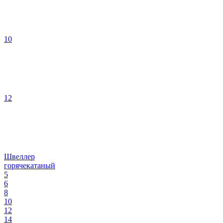
10
12
Швеллер
горячекатаный
5
6
8
10
12
14