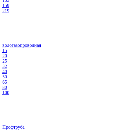
133
159
219
водогазопроводная
15
20
25
32
40
50
65
80
100
Профтруба