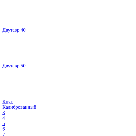
Двутавр 40
Двутавр 50
Круг
Калиброванный
3
4
5
6
7