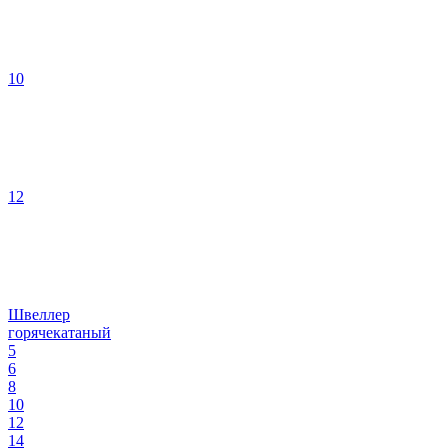
10
12
Швеллер
горячекатаный
5
6
8
10
12
14