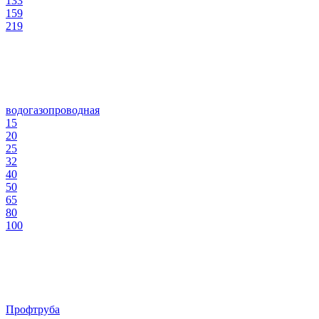
133
159
219
водогазопроводная
15
20
25
32
40
50
65
80
100
Профтруба