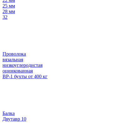
22 мм
25 мм
28 мм
32
Проволока
вязальная
низкоуглеродистая
оцинкованная
ВР-1 бухты от 400 кг
Балка
Двутавр 10