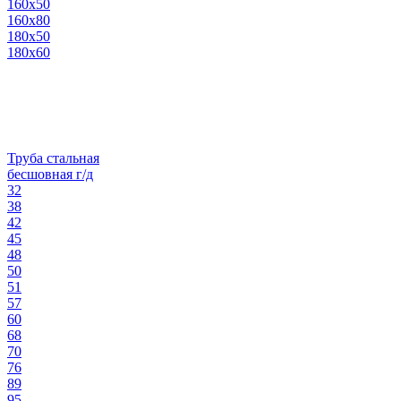
160х50
160х80
180х50
180х60
Труба стальная
бесшовная г/д
32
38
42
45
48
50
51
57
60
68
70
76
89
95