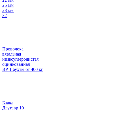
22 мм
25 мм
28 мм
32
Проволока
вязальная
низкоуглеродистая
оцинкованная
ВР-1 бухты от 400 кг
Балка
Двутавр 10