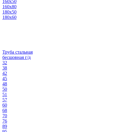
160х50
160х80
180х50
180х60
Труба стальная
бесшовная г/д
32
38
42
45
48
50
51
57
60
68
70
76
89
95