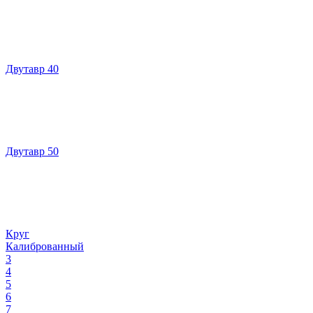
Двутавр 40
Двутавр 50
Круг
Калиброванный
3
4
5
6
7