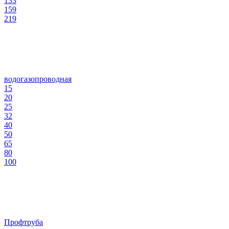
133
159
219
водогазопроводная
15
20
25
32
40
50
65
80
100
Профтруба