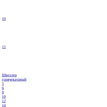
10
12
Швеллер
горячекатаный
5
6
8
10
12
14