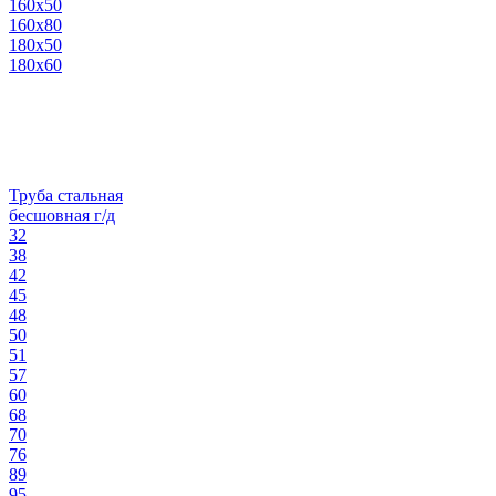
160х50
160х80
180х50
180х60
Труба стальная
бесшовная г/д
32
38
42
45
48
50
51
57
60
68
70
76
89
95