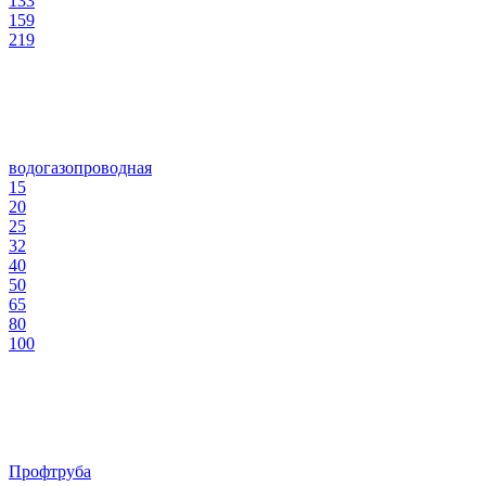
133
159
219
водогазопроводная
15
20
25
32
40
50
65
80
100
Профтруба