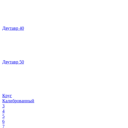
Двутавр 40
Двутавр 50
Круг
Калиброванный
3
4
5
6
7