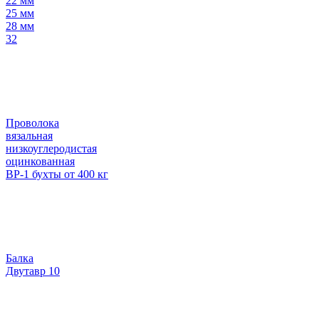
22 мм
25 мм
28 мм
32
Проволока
вязальная
низкоуглеродистая
оцинкованная
ВР-1 бухты от 400 кг
Балка
Двутавр 10