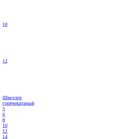
10
12
Швеллер
горячекатаный
5
6
8
10
12
14