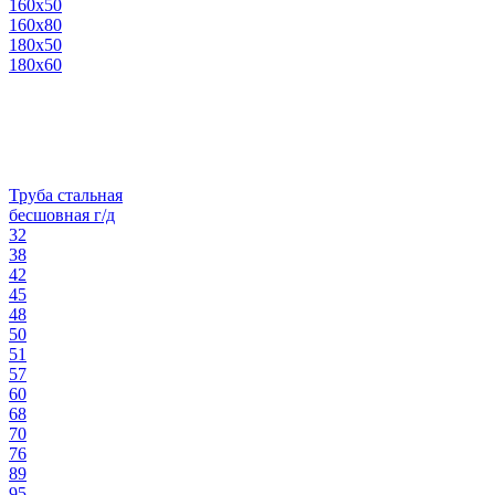
160х50
160х80
180х50
180х60
Труба стальная
бесшовная г/д
32
38
42
45
48
50
51
57
60
68
70
76
89
95