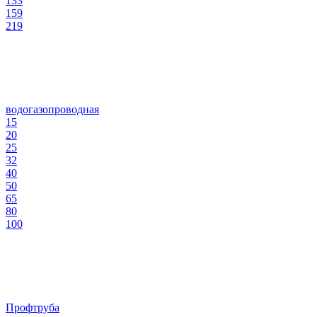
133
159
219
водогазопроводная
15
20
25
32
40
50
65
80
100
Профтруба