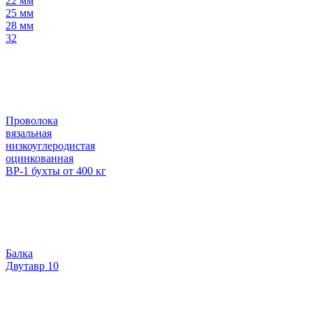
22 мм
25 мм
28 мм
32
Проволока
вязальная
низкоуглеродистая
оцинкованная
ВР-1 бухты от 400 кг
Балка
Двутавр 10