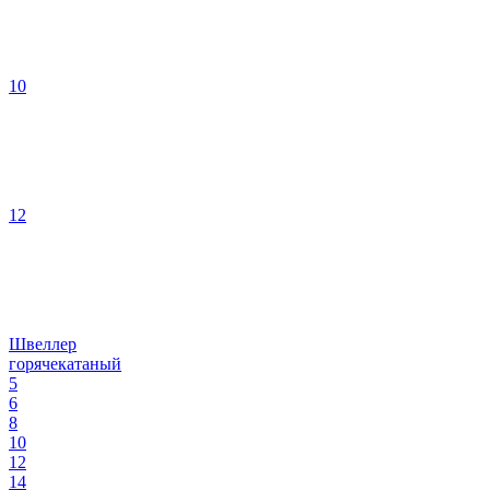
10
12
Швеллер
горячекатаный
5
6
8
10
12
14