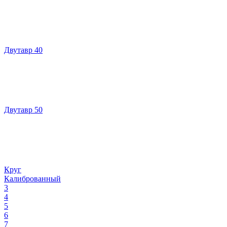
Двутавр 40
Двутавр 50
Круг
Калиброванный
3
4
5
6
7