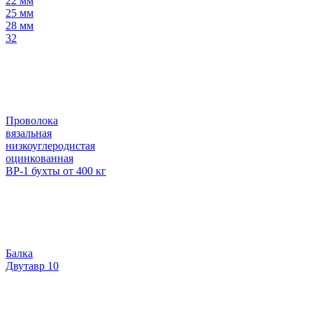
22 мм
25 мм
28 мм
32
Проволока
вязальная
низкоуглеродистая
оцинкованная
ВР-1 бухты от 400 кг
Балка
Двутавр 10