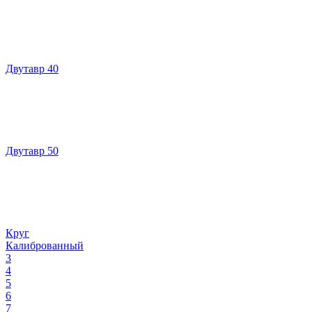
Двутавр 40
Двутавр 50
Круг
Калиброванный
3
4
5
6
7