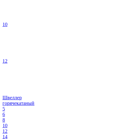
10
12
Швеллер
горячекатаный
5
6
8
10
12
14