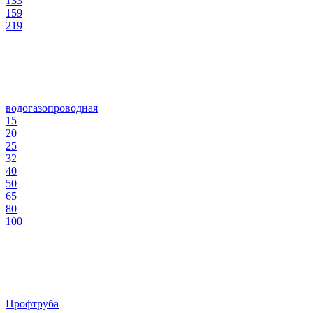
133
159
219
водогазопроводная
15
20
25
32
40
50
65
80
100
Профтруба