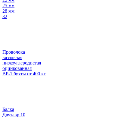
22 мм
25 мм
28 мм
32
Проволока
вязальная
низкоуглеродистая
оцинкованная
ВР-1 бухты от 400 кг
Балка
Двутавр 10