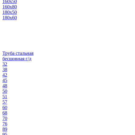
160х50
160х80
180х50
180х60
Труба стальная
бесшовная г/д
32
38
42
45
48
50
51
57
60
68
70
76
89
95