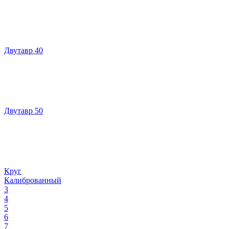
Двутавр 40
Двутавр 50
Круг
Калиброванный
3
4
5
6
7