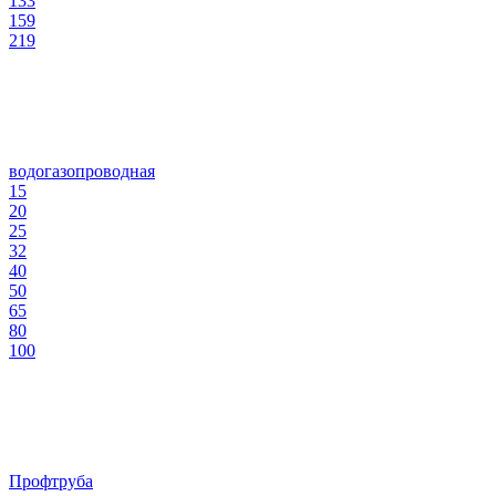
133
159
219
водогазопроводная
15
20
25
32
40
50
65
80
100
Профтруба