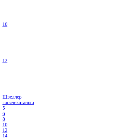
10
12
Швеллер
горячекатаный
5
6
8
10
12
14