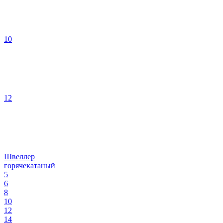
10
12
Швеллер
горячекатаный
5
6
8
10
12
14