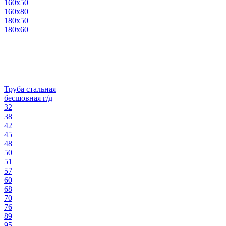
160х50
160х80
180х50
180х60
Труба стальная
бесшовная г/д
32
38
42
45
48
50
51
57
60
68
70
76
89
95