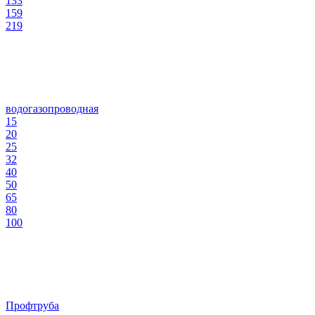
133
159
219
водогазопроводная
15
20
25
32
40
50
65
80
100
Профтруба