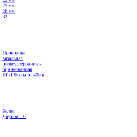
22 мм
25 мм
28 мм
32
Проволока
вязальная
низкоуглеродистая
оцинкованная
ВР-1 бухты от 400 кг
Балка
Двутавр 10