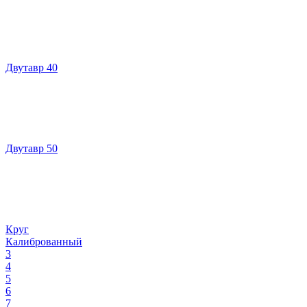
Двутавр 40
Двутавр 50
Круг
Калиброванный
3
4
5
6
7