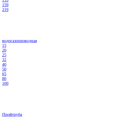
133
159
219
водогазопроводная
15
20
25
32
40
50
65
80
100
Профтруба