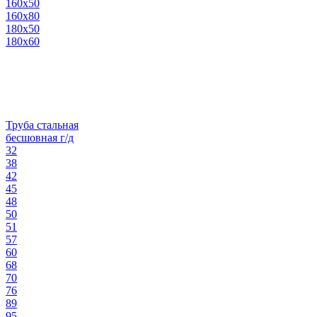
160х50
160х80
180х50
180х60
Труба стальная
бесшовная г/д
32
38
42
45
48
50
51
57
60
68
70
76
89
95