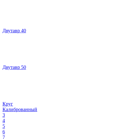
Двутавр 40
Двутавр 50
Круг
Калиброванный
3
4
5
6
7