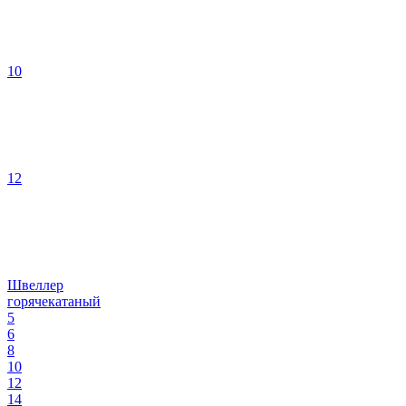
10
12
Швеллер
горячекатаный
5
6
8
10
12
14