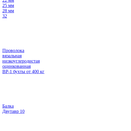
22 мм
25 мм
28 мм
32
Проволока
вязальная
низкоуглеродистая
оцинкованная
ВР-1 бухты от 400 кг
Балка
Двутавр 10