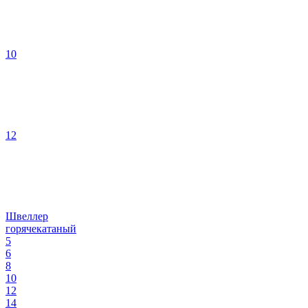
10
12
Швеллер
горячекатаный
5
6
8
10
12
14