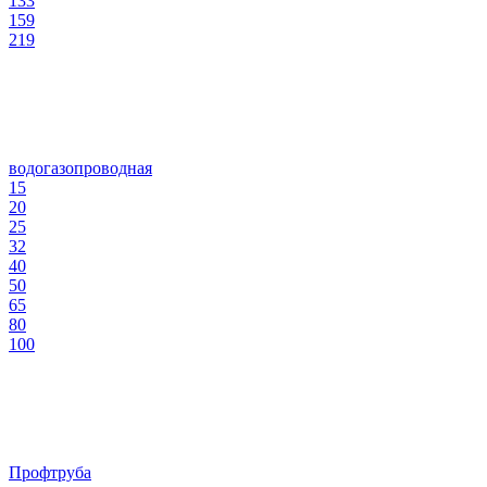
133
159
219
водогазопроводная
15
20
25
32
40
50
65
80
100
Профтруба