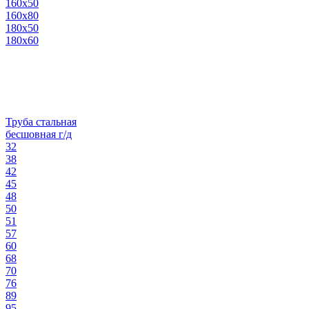
160х50
160х80
180х50
180х60
Труба стальная
бесшовная г/д
32
38
42
45
48
50
51
57
60
68
70
76
89
95