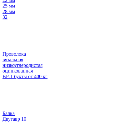
22 мм
25 мм
28 мм
32
Проволока
вязальная
низкоуглеродистая
оцинкованная
ВР-1 бухты от 400 кг
Балка
Двутавр 10