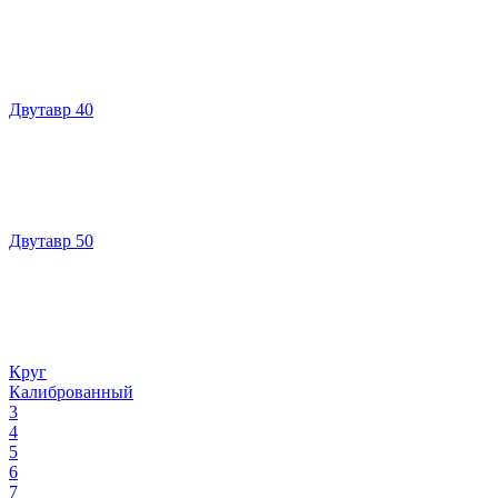
Двутавр 40
Двутавр 50
Круг
Калиброванный
3
4
5
6
7