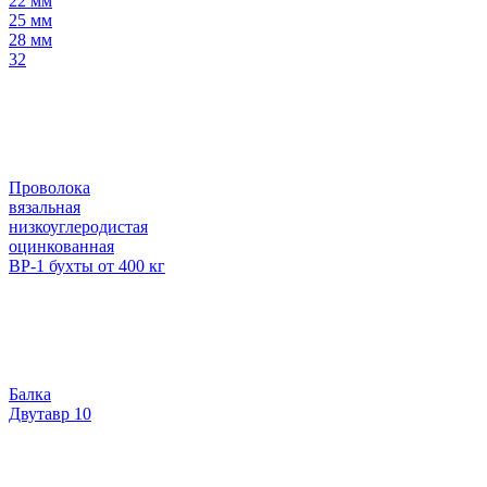
22 мм
25 мм
28 мм
32
Проволока
вязальная
низкоуглеродистая
оцинкованная
ВР-1 бухты от 400 кг
Балка
Двутавр 10