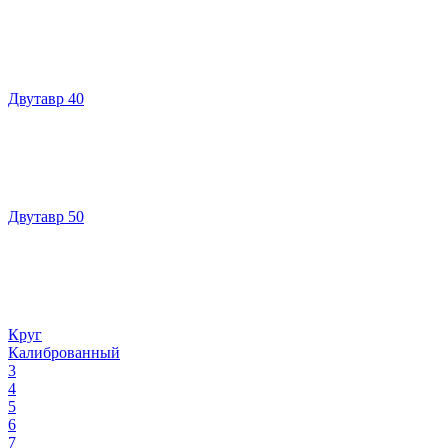
Двутавр 40
Двутавр 50
Круг
Калиброванный
3
4
5
6
7