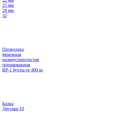
22 мм
25 мм
28 мм
32
Проволока
вязальная
низкоуглеродистая
оцинкованная
ВР-1 бухты от 400 кг
Балка
Двутавр 10