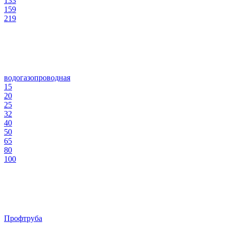
133
159
219
водогазопроводная
15
20
25
32
40
50
65
80
100
Профтруба