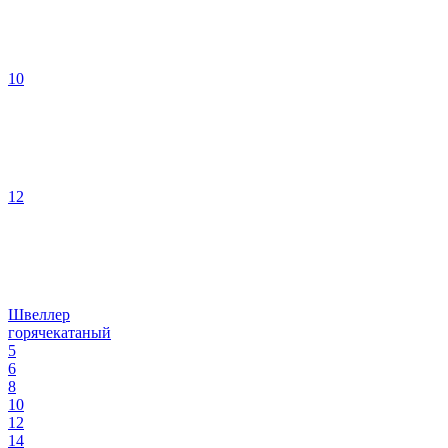
10
12
Швеллер
горячекатаный
5
6
8
10
12
14