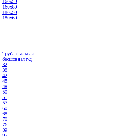
160х50
160х80
180х50
180х60
Труба стальная
бесшовная г/д
32
38
42
45
48
50
51
57
60
68
70
76
89
95