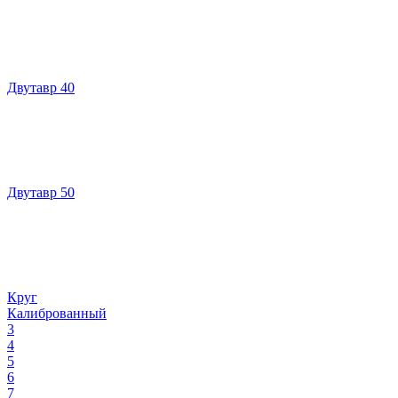
Двутавр 40
Двутавр 50
Круг
Калиброванный
3
4
5
6
7