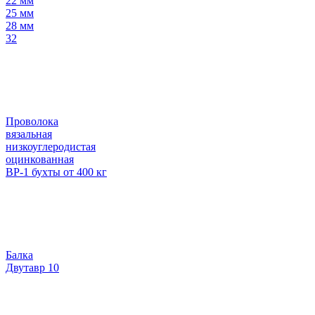
22 мм
25 мм
28 мм
32
Проволока
вязальная
низкоуглеродистая
оцинкованная
ВР-1 бухты от 400 кг
Балка
Двутавр 10