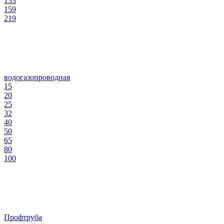
133
159
219
водогазопроводная
15
20
25
32
40
50
65
80
100
Профтруба