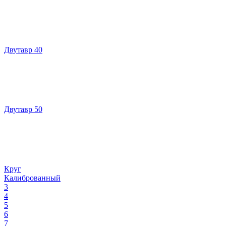
Двутавр 40
Двутавр 50
Круг
Калиброванный
3
4
5
6
7