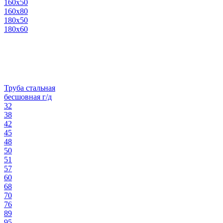
160х50
160х80
180х50
180х60
Труба стальная
бесшовная г/д
32
38
42
45
48
50
51
57
60
68
70
76
89
95