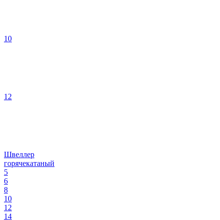
10
12
Швеллер
горячекатаный
5
6
8
10
12
14