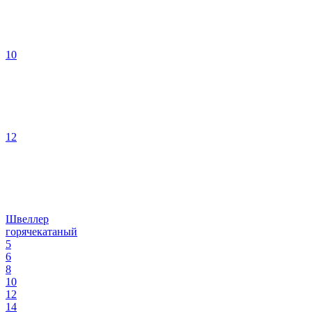
10
12
Швеллер
горячекатаный
5
6
8
10
12
14