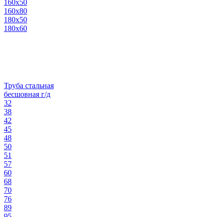
160х50
160х80
180х50
180х60
Труба стальная
бесшовная г/д
32
38
42
45
48
50
51
57
60
68
70
76
89
95