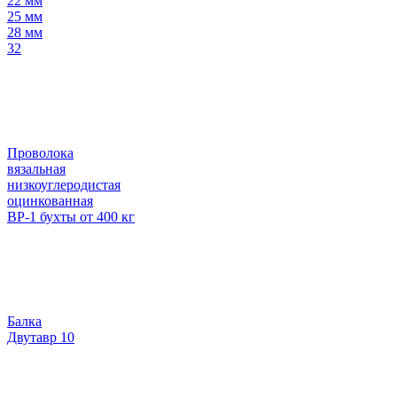
22 мм
25 мм
28 мм
32
Проволока
вязальная
низкоуглеродистая
оцинкованная
ВР-1 бухты от 400 кг
Балка
Двутавр 10