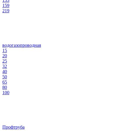
133
159
219
водогазопроводная
15
20
25
32
40
50
65
80
100
Профтруба