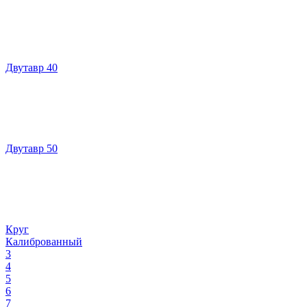
Двутавр 40
Двутавр 50
Круг
Калиброванный
3
4
5
6
7