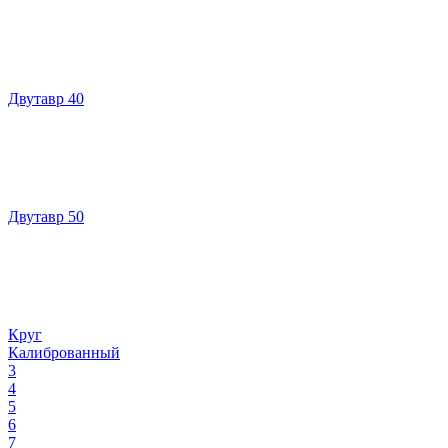
Двутавр 40
Двутавр 50
Круг
Калиброванный
3
4
5
6
7