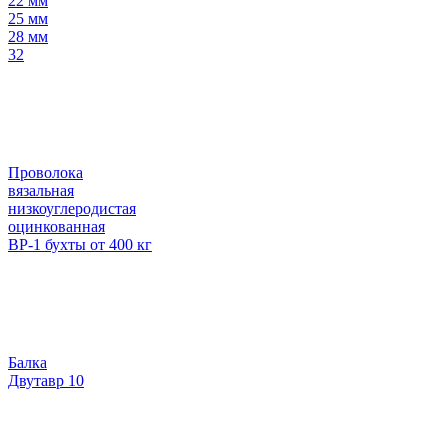
22 мм
25 мм
28 мм
32
Проволока
вязальная
низкоуглеродистая
оцинкованная
ВР-1 бухты от 400 кг
Балка
Двутавр 10