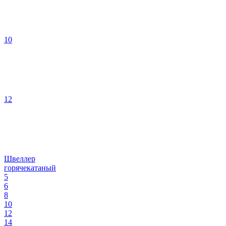
10
12
Швеллер
горячекатаный
5
6
8
10
12
14