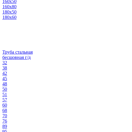
160х50
160х80
180х50
180х60
Труба стальная
бесшовная г/д
32
38
42
45
48
50
51
57
60
68
70
76
89
95