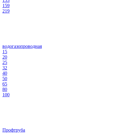
133
159
219
водогазопроводная
15
20
25
32
40
50
65
80
100
Профтруба