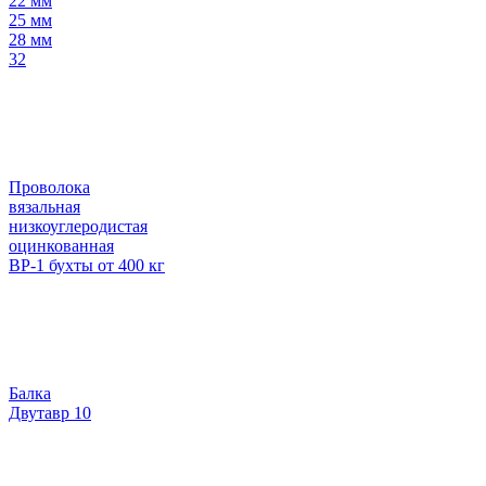
22 мм
25 мм
28 мм
32
Проволока
вязальная
низкоуглеродистая
оцинкованная
ВР-1 бухты от 400 кг
Балка
Двутавр 10