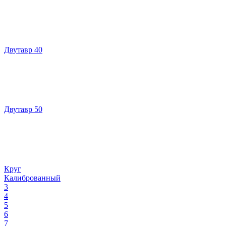
Двутавр 40
Двутавр 50
Круг
Калиброванный
3
4
5
6
7