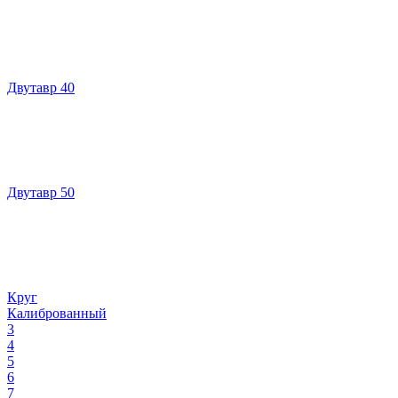
Двутавр 40
Двутавр 50
Круг
Калиброванный
3
4
5
6
7