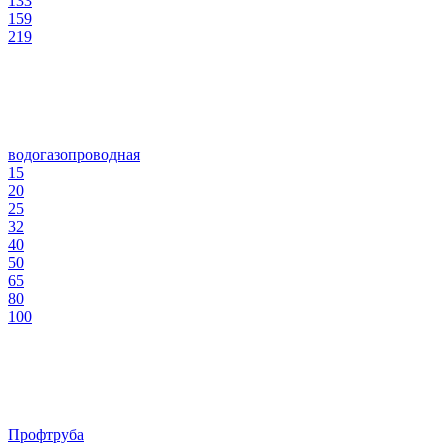
133
159
219
водогазопроводная
15
20
25
32
40
50
65
80
100
Профтруба