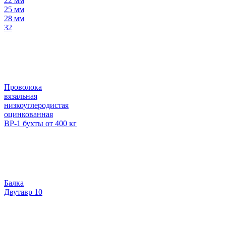
22 мм
25 мм
28 мм
32
Проволока
вязальная
низкоуглеродистая
оцинкованная
ВР-1 бухты от 400 кг
Балка
Двутавр 10