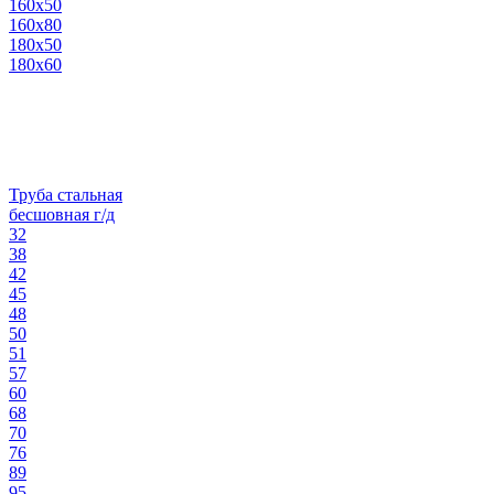
160х50
160х80
180х50
180х60
Труба стальная
бесшовная г/д
32
38
42
45
48
50
51
57
60
68
70
76
89
95