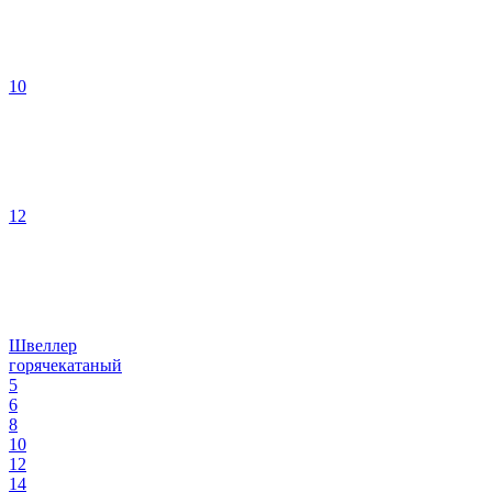
10
12
Швеллер
горячекатаный
5
6
8
10
12
14