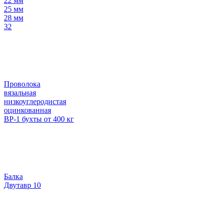
22 мм
25 мм
28 мм
32
Проволока
вязальная
низкоуглеродистая
оцинкованная
ВР-1 бухты от 400 кг
Балка
Двутавр 10