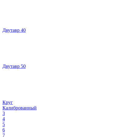
Двутавр 40
Двутавр 50
Круг
Калиброванный
3
4
5
6
7