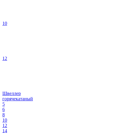
10
12
Швеллер
горячекатаный
5
6
8
10
12
14