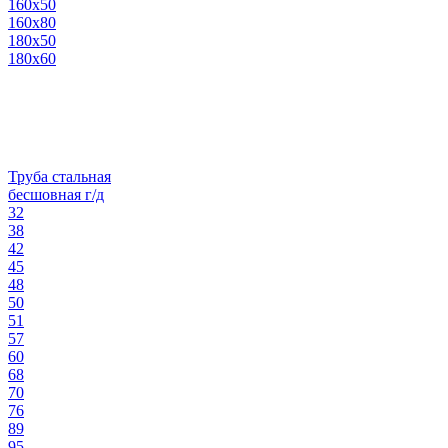
160х50
160х80
180х50
180х60
Труба стальная
бесшовная г/д
32
38
42
45
48
50
51
57
60
68
70
76
89
95