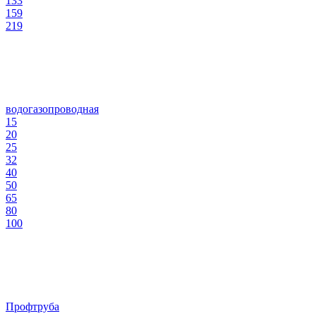
133
159
219
водогазопроводная
15
20
25
32
40
50
65
80
100
Профтруба