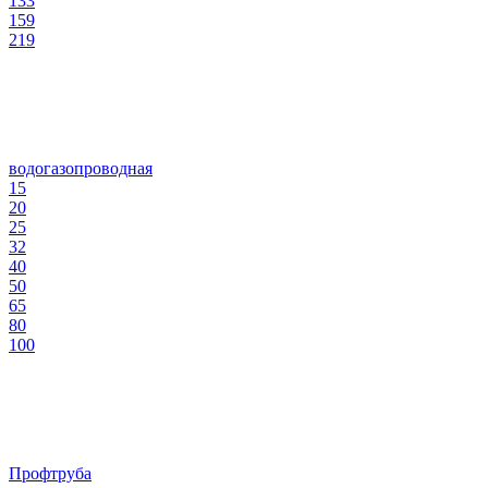
133
159
219
водогазопроводная
15
20
25
32
40
50
65
80
100
Профтруба