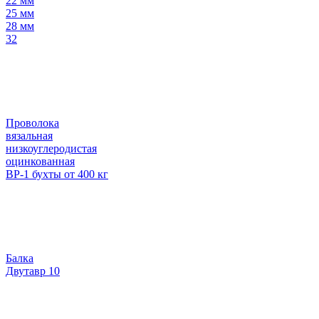
22 мм
25 мм
28 мм
32
Проволока
вязальная
низкоуглеродистая
оцинкованная
ВР-1 бухты от 400 кг
Балка
Двутавр 10