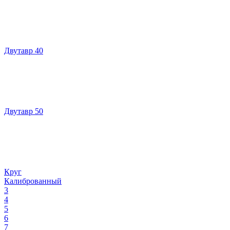
Двутавр 40
Двутавр 50
Круг
Калиброванный
3
4
5
6
7