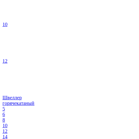
10
12
Швеллер
горячекатаный
5
6
8
10
12
14