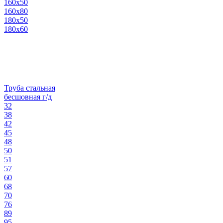
160х50
160х80
180х50
180х60
Труба стальная
бесшовная г/д
32
38
42
45
48
50
51
57
60
68
70
76
89
95