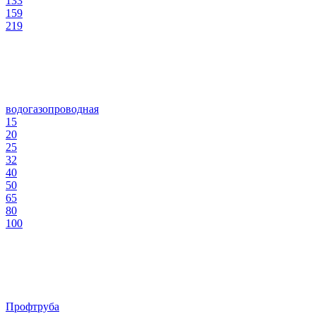
133
159
219
водогазопроводная
15
20
25
32
40
50
65
80
100
Профтруба