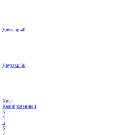
Двутавр 40
Двутавр 50
Круг
Калиброванный
3
4
5
6
7