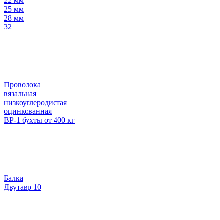
22 мм
25 мм
28 мм
32
Проволока
вязальная
низкоуглеродистая
оцинкованная
ВР-1 бухты от 400 кг
Балка
Двутавр 10