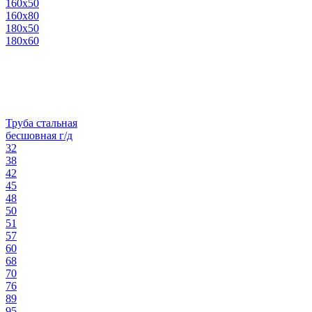
160х50
160х80
180х50
180х60
Труба стальная
бесшовная г/д
32
38
42
45
48
50
51
57
60
68
70
76
89
95