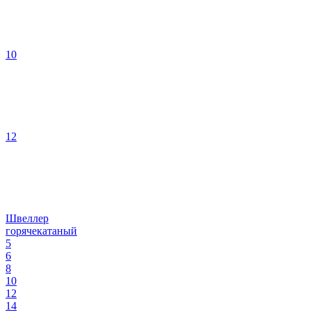
10
12
Швеллер
горячекатаный
5
6
8
10
12
14