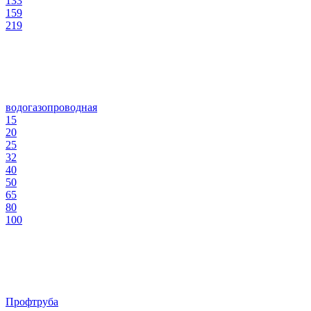
133
159
219
водогазопроводная
15
20
25
32
40
50
65
80
100
Профтруба