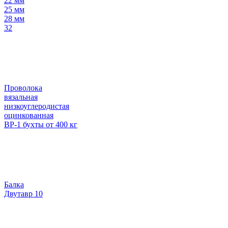
22 мм
25 мм
28 мм
32
Проволока
вязальная
низкоуглеродистая
оцинкованная
ВР-1 бухты от 400 кг
Балка
Двутавр 10