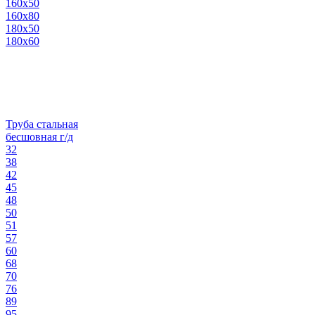
160х50
160х80
180х50
180х60
Труба стальная
бесшовная г/д
32
38
42
45
48
50
51
57
60
68
70
76
89
95