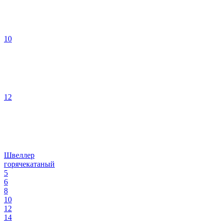
10
12
Швеллер
горячекатаный
5
6
8
10
12
14