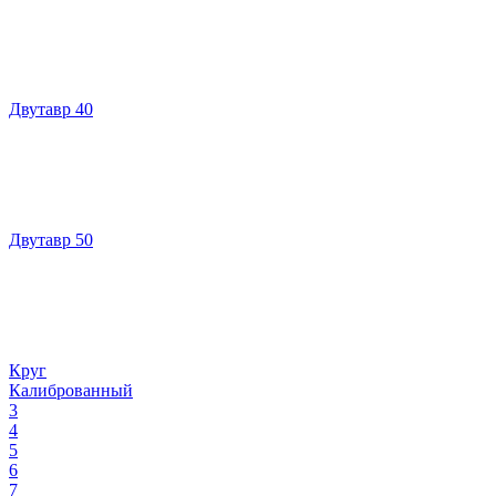
Двутавр 40
Двутавр 50
Круг
Калиброванный
3
4
5
6
7