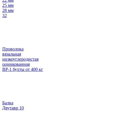
22 мм
25 мм
28 мм
32
Проволока
вязальная
низкоуглеродистая
оцинкованная
ВР-1 бухты от 400 кг
Балка
Двутавр 10