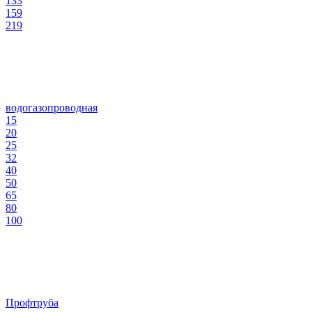
133
159
219
водогазопроводная
15
20
25
32
40
50
65
80
100
Профтруба