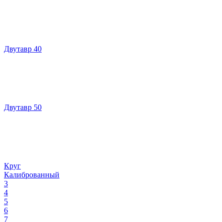
Двутавр 40
Двутавр 50
Круг
Калиброванный
3
4
5
6
7