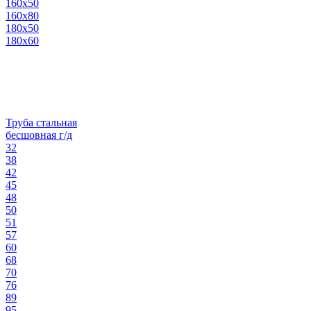
160х50
160х80
180х50
180х60
Труба стальная
бесшовная г/д
32
38
42
45
48
50
51
57
60
68
70
76
89
95