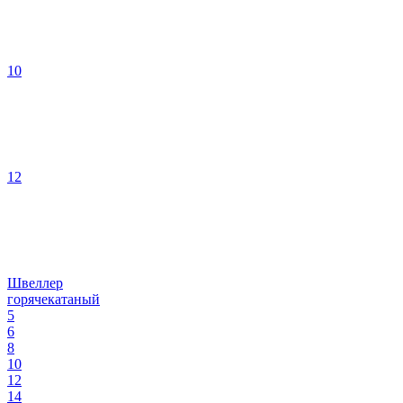
10
12
Швеллер
горячекатаный
5
6
8
10
12
14