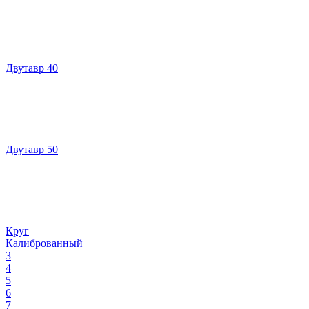
Двутавр 40
Двутавр 50
Круг
Калиброванный
3
4
5
6
7