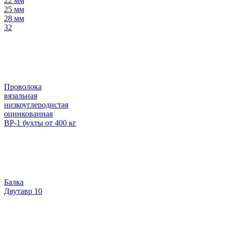
22 мм
25 мм
28 мм
32
Проволока
вязальная
низкоуглеродистая
оцинкованная
ВР-1 бухты от 400 кг
Балка
Двутавр 10