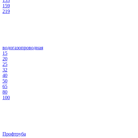
133
159
219
водогазопроводная
15
20
25
32
40
50
65
80
100
Профтруба