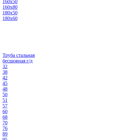
160х50
160х80
180х50
180х60
Труба стальная
бесшовная г/д
32
38
42
45
48
50
51
57
60
68
70
76
89
95