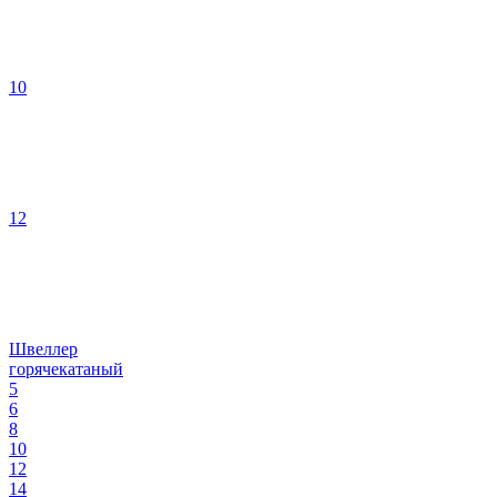
10
12
Швеллер
горячекатаный
5
6
8
10
12
14