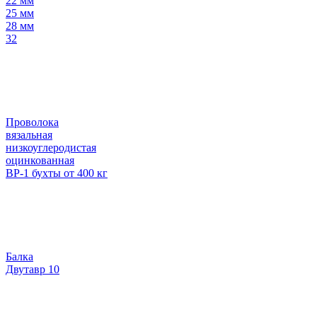
22 мм
25 мм
28 мм
32
Проволока
вязальная
низкоуглеродистая
оцинкованная
ВР-1 бухты от 400 кг
Балка
Двутавр 10