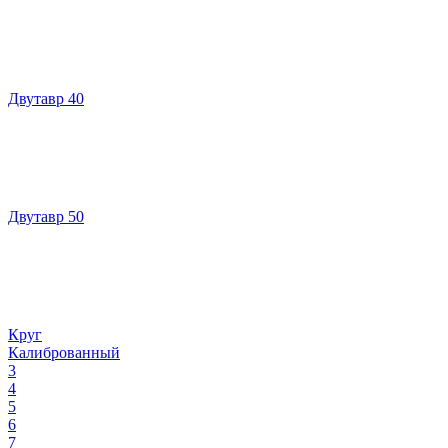
Двутавр 40
Двутавр 50
Круг
Калиброванный
3
4
5
6
7