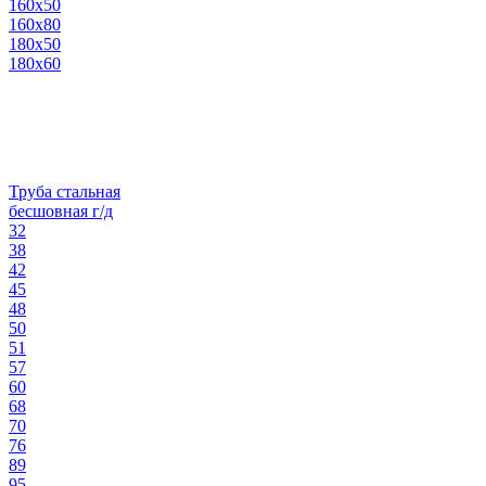
160х50
160х80
180х50
180х60
Труба стальная
бесшовная г/д
32
38
42
45
48
50
51
57
60
68
70
76
89
95