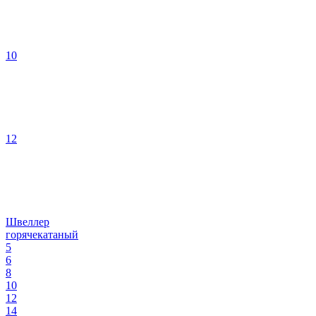
10
12
Швеллер
горячекатаный
5
6
8
10
12
14