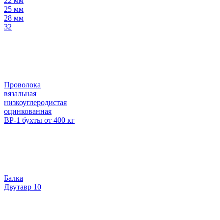
22 мм
25 мм
28 мм
32
Проволока
вязальная
низкоуглеродистая
оцинкованная
ВР-1 бухты от 400 кг
Балка
Двутавр 10