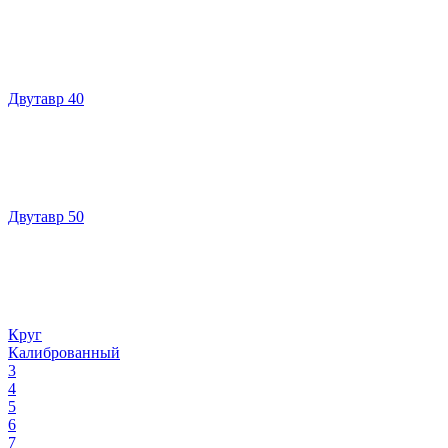
Двутавр 40
Двутавр 50
Круг
Калиброванный
3
4
5
6
7