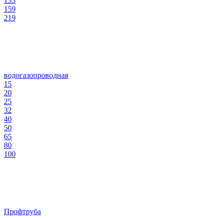
133
159
219
водогазопроводная
15
20
25
32
40
50
65
80
100
Профтруба