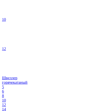
10
12
Швеллер
горячекатаный
5
6
8
10
12
14