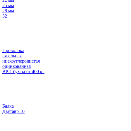
22 мм
25 мм
28 мм
32
Проволока
вязальная
низкоуглеродистая
оцинкованная
ВР-1 бухты от 400 кг
Балка
Двутавр 10