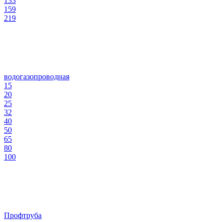
133
159
219
водогазопроводная
15
20
25
32
40
50
65
80
100
Профтруба