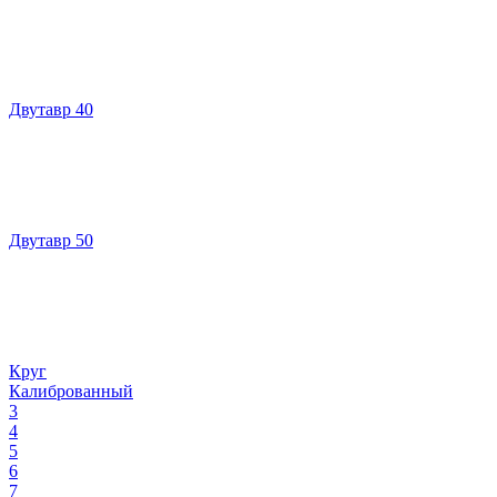
Двутавр 40
Двутавр 50
Круг
Калиброванный
3
4
5
6
7