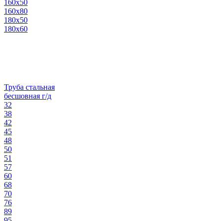
160х50
160х80
180х50
180х60
Труба стальная
бесшовная г/д
32
38
42
45
48
50
51
57
60
68
70
76
89
95