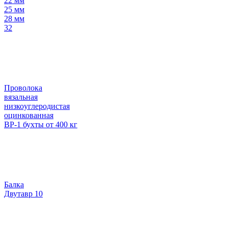
22 мм
25 мм
28 мм
32
Проволока
вязальная
низкоуглеродистая
оцинкованная
ВР-1 бухты от 400 кг
Балка
Двутавр 10