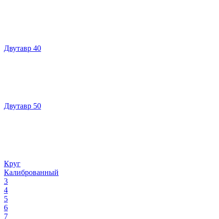
Двутавр 40
Двутавр 50
Круг
Калиброванный
3
4
5
6
7