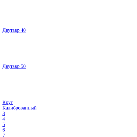
Двутавр 40
Двутавр 50
Круг
Калиброванный
3
4
5
6
7