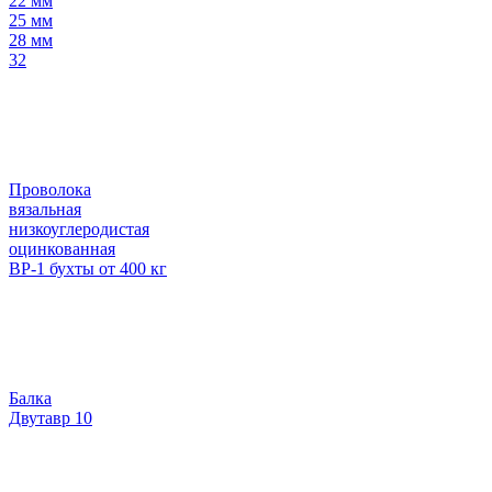
22 мм
25 мм
28 мм
32
Проволока
вязальная
низкоуглеродистая
оцинкованная
ВР-1 бухты от 400 кг
Балка
Двутавр 10