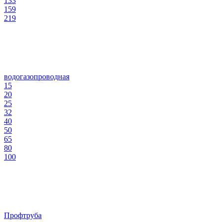
133
159
219
водогазопроводная
15
20
25
32
40
50
65
80
100
Профтруба