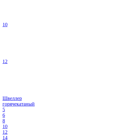
10
12
Швеллер
горячекатаный
5
6
8
10
12
14