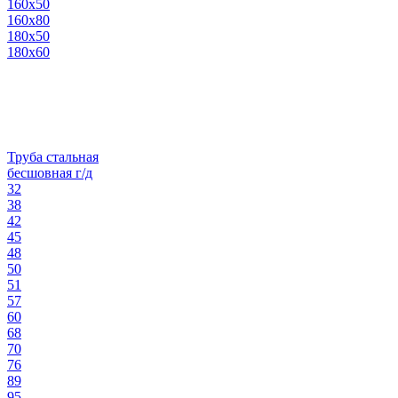
160х50
160х80
180х50
180х60
Труба стальная
бесшовная г/д
32
38
42
45
48
50
51
57
60
68
70
76
89
95