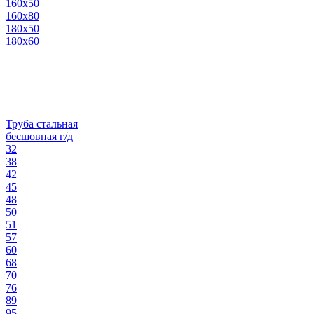
160х50
160х80
180х50
180х60
Труба стальная
бесшовная г/д
32
38
42
45
48
50
51
57
60
68
70
76
89
95