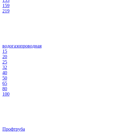
133
159
219
водогазопроводная
15
20
25
32
40
50
65
80
100
Профтруба