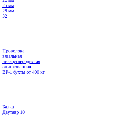
22 мм
25 мм
28 мм
32
Проволока
вязальная
низкоуглеродистая
оцинкованная
ВР-1 бухты от 400 кг
Балка
Двутавр 10