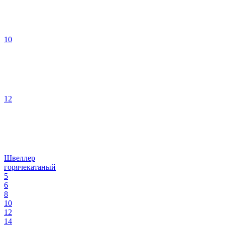
10
12
Швеллер
горячекатаный
5
6
8
10
12
14