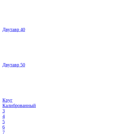
Двутавр 40
Двутавр 50
Круг
Калиброванный
3
4
5
6
7