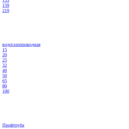
133
159
219
водогазопроводная
15
20
25
32
40
50
65
80
100
Профтруба