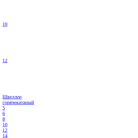
10
12
Швеллер
горячекатаный
5
6
8
10
12
14