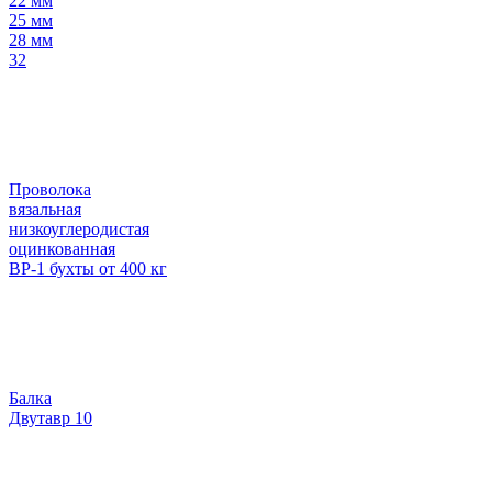
22 мм
25 мм
28 мм
32
Проволока
вязальная
низкоуглеродистая
оцинкованная
ВР-1 бухты от 400 кг
Балка
Двутавр 10