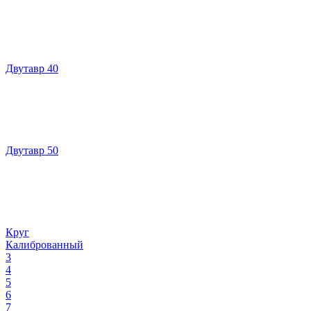
Двутавр 40
Двутавр 50
Круг
Калиброванный
3
4
5
6
7