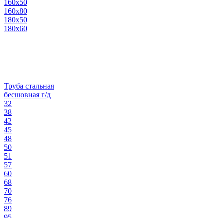
160х50
160х80
180х50
180х60
Труба стальная
бесшовная г/д
32
38
42
45
48
50
51
57
60
68
70
76
89
95