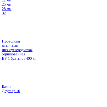
22 мм
25 мм
28 мм
32
Проволока
вязальная
низкоуглеродистая
оцинкованная
ВР-1 бухты от 400 кг
Балка
Двутавр 10