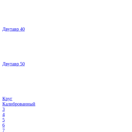
Двутавр 40
Двутавр 50
Круг
Калиброванный
3
4
5
6
7