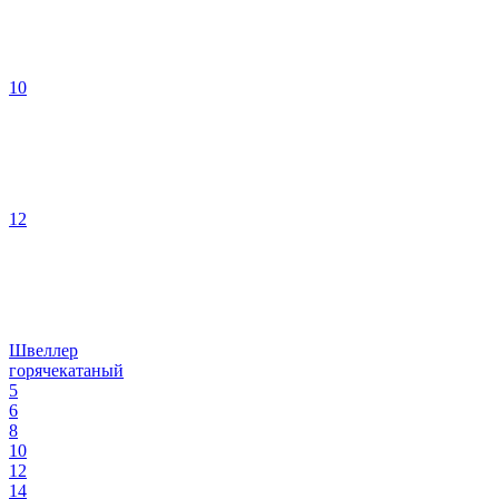
10
12
Швеллер
горячекатаный
5
6
8
10
12
14