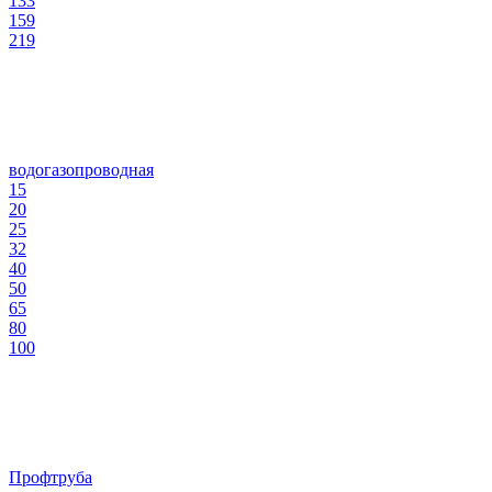
133
159
219
водогазопроводная
15
20
25
32
40
50
65
80
100
Профтруба