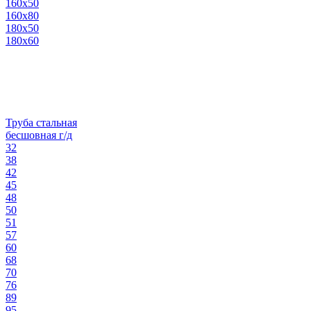
160х50
160х80
180х50
180х60
Труба стальная
бесшовная г/д
32
38
42
45
48
50
51
57
60
68
70
76
89
95