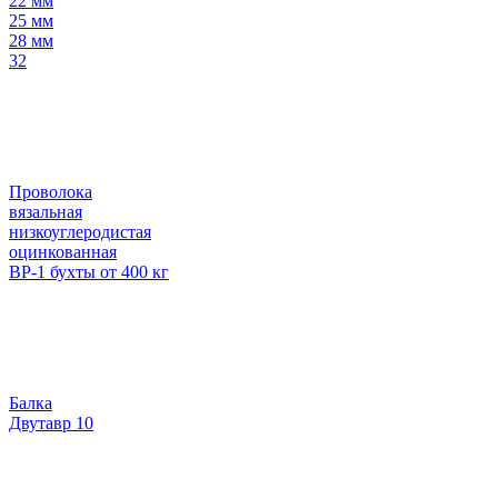
22 мм
25 мм
28 мм
32
Проволока
вязальная
низкоуглеродистая
оцинкованная
ВР-1 бухты от 400 кг
Балка
Двутавр 10