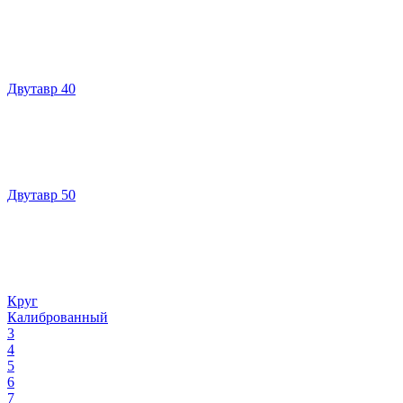
Двутавр 40
Двутавр 50
Круг
Калиброванный
3
4
5
6
7