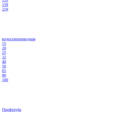
133
159
219
водогазопроводная
15
20
25
32
40
50
65
80
100
Профтруба