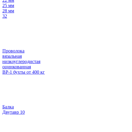
22 мм
25 мм
28 мм
32
Проволока
вязальная
низкоуглеродистая
оцинкованная
ВР-1 бухты от 400 кг
Балка
Двутавр 10