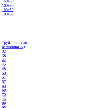
160х50
160х80
180х50
180х60
Труба стальная
бесшовная г/д
32
38
42
45
48
50
51
57
60
68
70
76
89
95