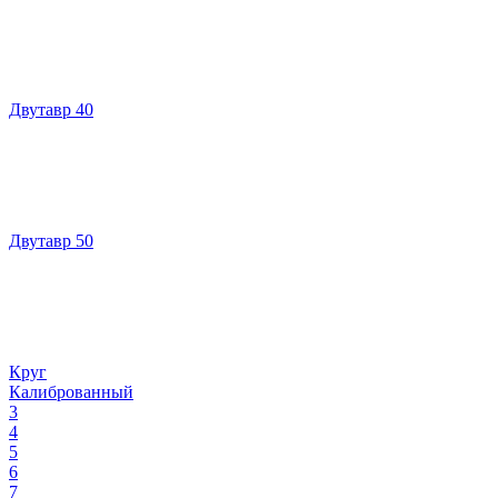
Двутавр 40
Двутавр 50
Круг
Калиброванный
3
4
5
6
7