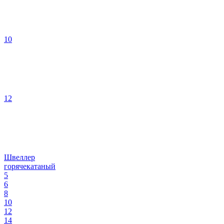
10
12
Швеллер
горячекатаный
5
6
8
10
12
14