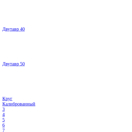
Двутавр 40
Двутавр 50
Круг
Калиброванный
3
4
5
6
7