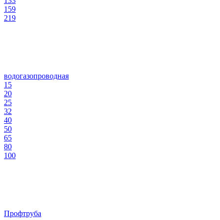
133
159
219
водогазопроводная
15
20
25
32
40
50
65
80
100
Профтруба