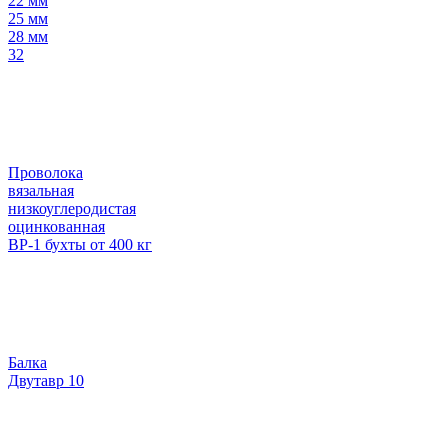
22 мм
25 мм
28 мм
32
Проволока
вязальная
низкоуглеродистая
оцинкованная
ВР-1 бухты от 400 кг
Балка
Двутавр 10