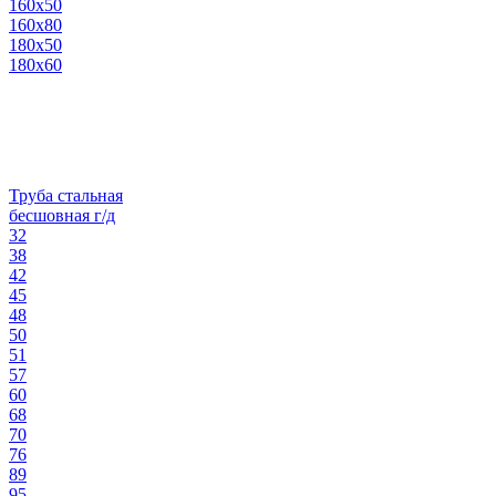
160х50
160х80
180х50
180х60
Труба стальная
бесшовная г/д
32
38
42
45
48
50
51
57
60
68
70
76
89
95