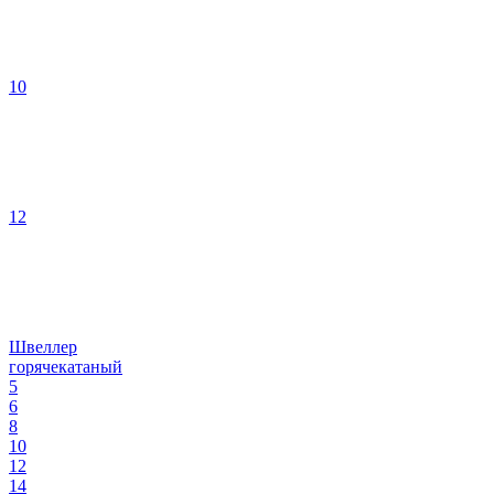
10
12
Швеллер
горячекатаный
5
6
8
10
12
14