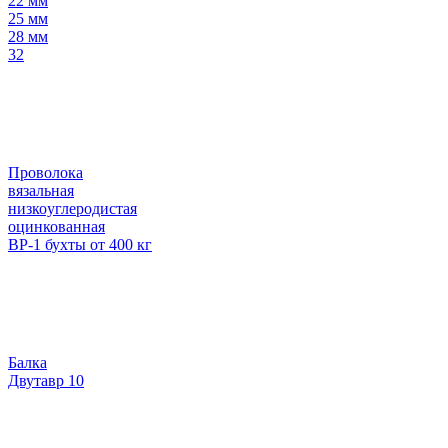
22 мм
25 мм
28 мм
32
Проволока
вязальная
низкоуглеродистая
оцинкованная
ВР-1 бухты от 400 кг
Балка
Двутавр 10