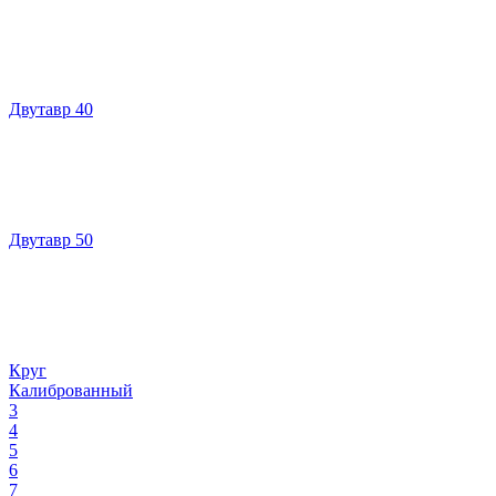
Двутавр 40
Двутавр 50
Круг
Калиброванный
3
4
5
6
7