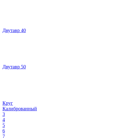
Двутавр 40
Двутавр 50
Круг
Калиброванный
3
4
5
6
7