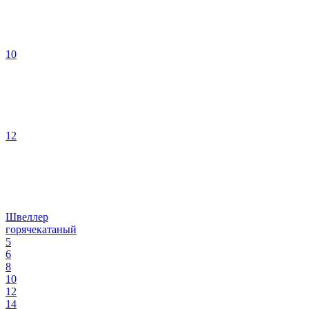
10
12
Швеллер
горячекатаный
5
6
8
10
12
14