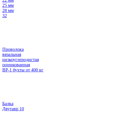
22 мм
25 мм
28 мм
32
Проволока
вязальная
низкоуглеродистая
оцинкованная
ВР-1 бухты от 400 кг
Балка
Двутавр 10