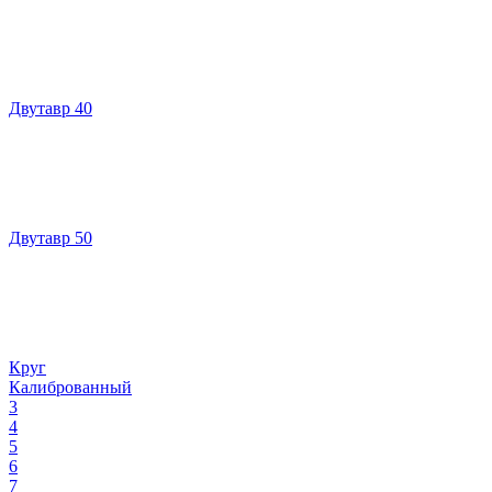
Двутавр 40
Двутавр 50
Круг
Калиброванный
3
4
5
6
7