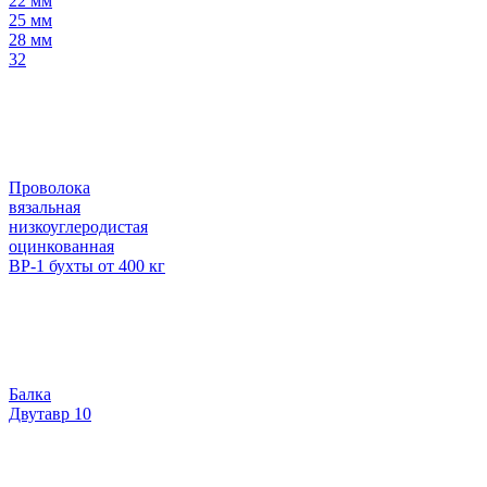
22 мм
25 мм
28 мм
32
Проволока
вязальная
низкоуглеродистая
оцинкованная
ВР-1 бухты от 400 кг
Балка
Двутавр 10