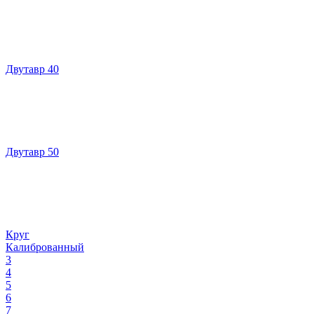
Двутавр 40
Двутавр 50
Круг
Калиброванный
3
4
5
6
7