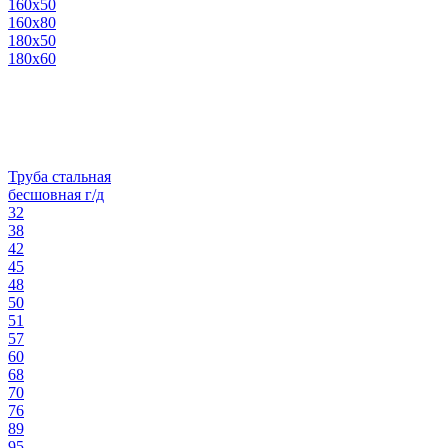
160х50
160х80
180х50
180х60
Труба стальная
бесшовная г/д
32
38
42
45
48
50
51
57
60
68
70
76
89
95