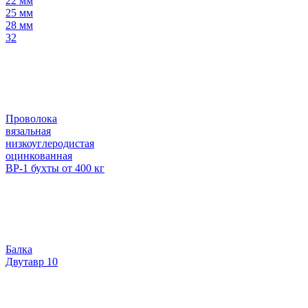
22 мм
25 мм
28 мм
32
Проволока
вязальная
низкоуглеродистая
оцинкованная
ВР-1 бухты от 400 кг
Балка
Двутавр 10