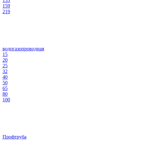
133
159
219
водогазопроводная
15
20
25
32
40
50
65
80
100
Профтруба