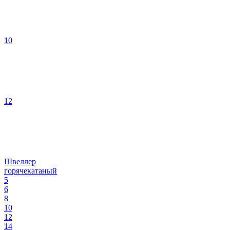
10
12
Швеллер
горячекатаный
5
6
8
10
12
14