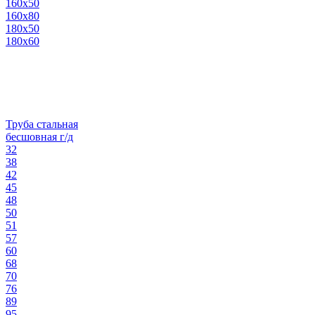
160х50
160х80
180х50
180х60
Труба стальная
бесшовная г/д
32
38
42
45
48
50
51
57
60
68
70
76
89
95