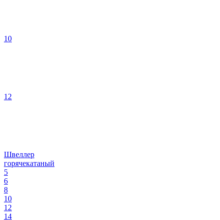
10
12
Швеллер
горячекатаный
5
6
8
10
12
14