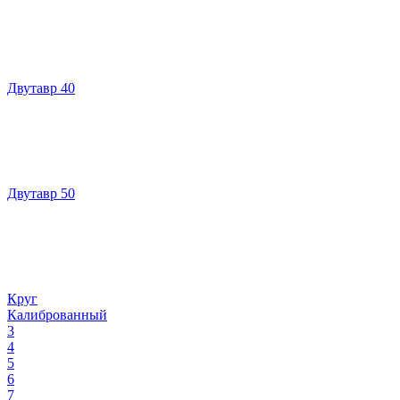
Двутавр 40
Двутавр 50
Круг
Калиброванный
3
4
5
6
7