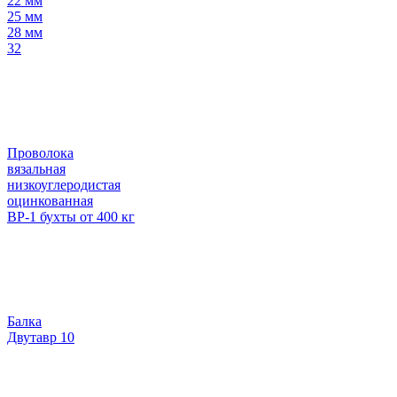
22 мм
25 мм
28 мм
32
Проволока
вязальная
низкоуглеродистая
оцинкованная
ВР-1 бухты от 400 кг
Балка
Двутавр 10