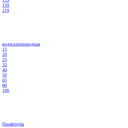
133
159
219
водогазопроводная
15
20
25
32
40
50
65
80
100
Профтруба