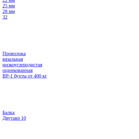
22 мм
25 мм
28 мм
32
Проволока
вязальная
низкоуглеродистая
оцинкованная
ВР-1 бухты от 400 кг
Балка
Двутавр 10