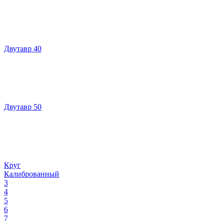
Двутавр 40
Двутавр 50
Круг
Калиброванный
3
4
5
6
7