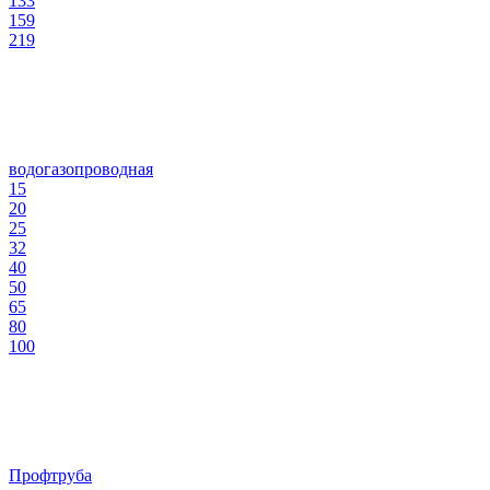
133
159
219
водогазопроводная
15
20
25
32
40
50
65
80
100
Профтруба