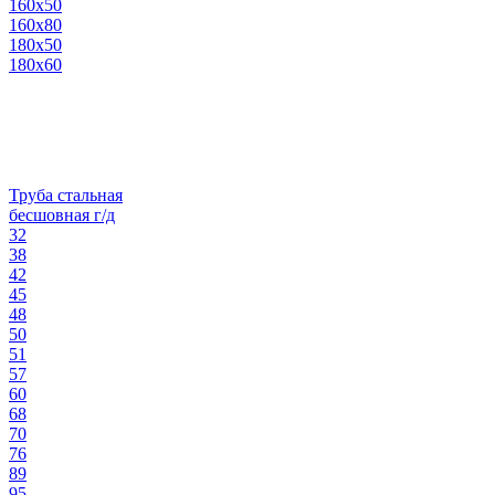
160х50
160х80
180х50
180х60
Труба стальная
бесшовная г/д
32
38
42
45
48
50
51
57
60
68
70
76
89
95