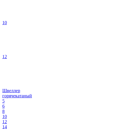
10
12
Швеллер
горячекатаный
5
6
8
10
12
14